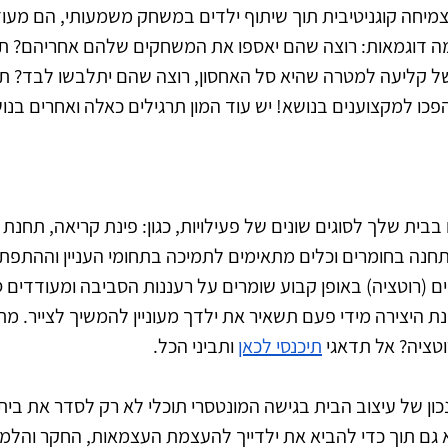
וצמיחה קוגניטיבית תוך שיתוף ילדים במשחק משמעותי, הם מעוד
 כמה דוגמאות: רוצה שהם יאספו את המשחקים שלהם אחריהם? ת
 קליעה למטרה שהיא סל האחסון, רוצה שהם יתלבשו לבד? תת
ו למקצוענים בנושא! יש עוד המון תרגילים כאלה ואחרים בנוש
בבית שלך לסוגים שונים של פעילויות, כגון: פינת קריאה, תחנת יצ
תחנה בחומרים וכלים מתאימים לתמיכה בתחומי העניין וההתפתח
ם (רוטציה) באופן קבוע שומרים על רעננות הסביבה ומעודדים ס
ת היצירה מידי פעם תשאיר את ילדך מעוניין להמשיך לצייר. מ
טציה? אל תדאגי 
תיכנסי לכאן
 ותביני הכל.
כון של עיצוב הבית בגישה המונטסרי תוכלי לא רק לסדר את בית
א גם תוך כדי להביא את ילדייך להעצמת העצמאות, החקר והלמ