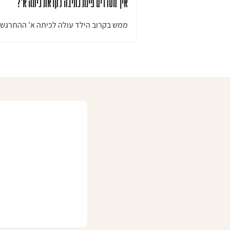
איך מסדרים פינת כתיבה לקראת כיתה א'?
ממש בקרוב הילד עולה לכיתה א' ההתרגשו
אבל בפנים את מרגישה קלולס, מה אני אמו
לעשות?? אף אחד לא באמת הכין אותך לר
מזל שאני...