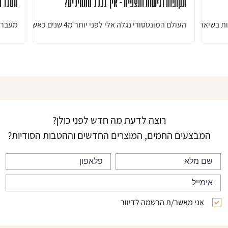
תקופות רגישות ותצפית - איך בכלל מתחילים?
מעבר ד
ת בשיאה,
העולם המונטסורי נגלה אלי לפני יותר מ4 שנים כאשר
מעבר ד
רה
חיפשתי כלים להורות שלי, חיפשתי את התשובות
הבית,
גע הזה…
לשאלות שילדי שאלו אותו ולא הייתה לי תשובה לתת...
בבית. 
עצמו:.
רוצה לדעת מה חדש לפני כולן?
המבצעים החמים, המוצרים החדשים וההטבות הסודיות?
אני מאשר/ת הרשמה לדיוור