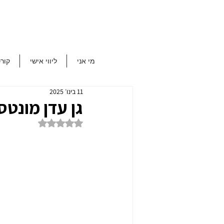
מי אני
ליווי אישי
קור
11 בינו׳ 2025
גן עדן מונטס
דירוג של NaN מתוך 5 כוכבים