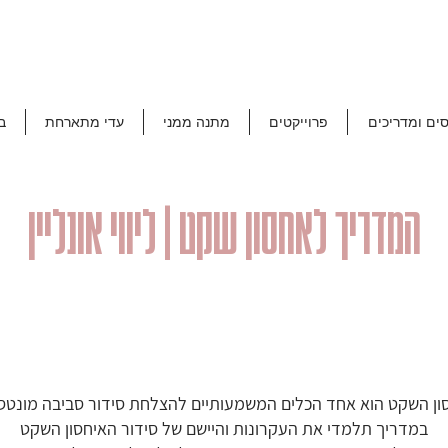
סים ומדריכים
פרוייקטים
מתנה ממני
עדי מתארחת
ב
המדריך לאחסון שקט | ליווי אונליין