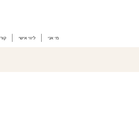
מי אני
ליווי אישי
קור