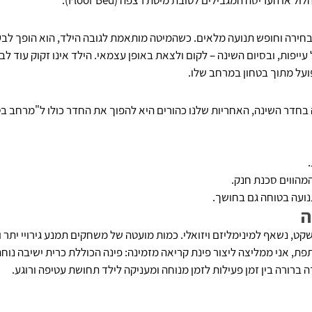
או העריסה המגבילים לטובת מיטת רצפה (Floor Bed).
בחירה וחופש תנועה מלאים. כשהמיטה מותאמת לגובה הילד, הוא הופך לבעל
ייפות, ובסיום השינה – לקום ולצאת באופן עצמאי. הילד אינו זקוק עוד לבכ
פועל מתוך בטחון במרחב שלו.
מהווים סכנת חנק.
ועה בטוחה גם בחושך.
ה
קט, נשאף למינימליזם ויזואלי. כמות מועטה של משחקים תמנע גירויי יתר 
, אני ממליצה ליצור פינת קריאה מזמינה: פינה הכוללת כרית ישיבה נוח
ה ברורה בין זמן פעילות לזמן מנוחה ומעניקה לילד תחושת עטיפה ורוגע.