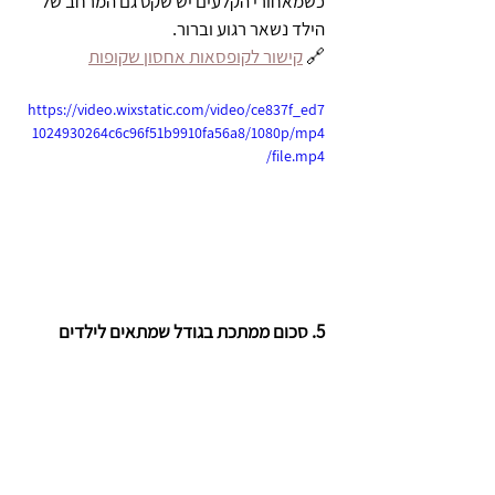
כשמאחורי הקלעים יש שקט גם המרחב של 
הילד נשאר רגוע וברור.
🔗 
קישור לקופסאות אחסון שקופות
https://video.wixstatic.com/video/ce837f_ed7
1024930264c6c96f51b9910fa56a8/1080p/mp4
/file.mp4
5. סכום ממתכת בגודל שמתאים לילדים