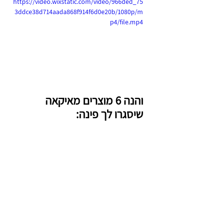
https://video.wixstatic.com/video/966ded_75
3ddce38d714aada868f914f6d0e20b/1080p/m
p4/file.mp4
והנה 6 מוצרים מאיקאה 
שיסגרו לך פינה: