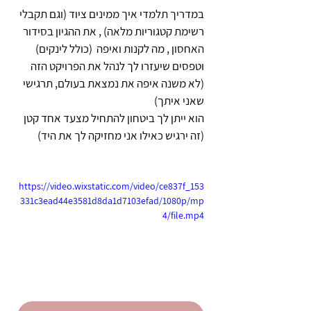
במדריך תלמדי איך ממינים ציוד (וגם תקבלי 
רשימת קטגוריות מלאה) , את ההגיון בסידור 
האחסון , מה לקנות ואיפה  (כולל לינקים) 
וטפסים שיעזרו לך לנהל את הפרויקט הזה 
(לא משנה איפה את נמצאת בעולם, תרגישי 
שאני איתך) 
הוא ייתן לך ביטחון להתחיל מצעד אחד קטן 
(זה ירגיש כאילו אני מחזיקה לך את היד) 
https://video.wixstatic.com/video/ce837f_153
331c3ead44e3581d8da1d7103efad/1080p/mp
4/file.mp4